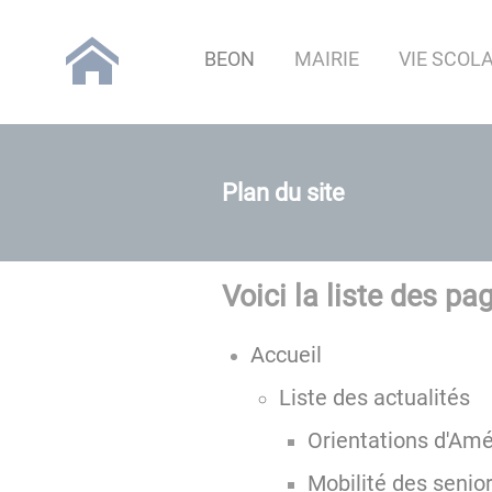
Lien
Lien
Lien
Lien
Panneau de gestion des cookies
d'accès
d'accès
d'accès
d'accès
BEON
MAIRIE
VIE SCOLA
rapide
rapide
rapide
rapide
au
au
à
au
menu
contenu
la
pied
principal
recherche
de
page
Plan du site
Voici la liste des pag
Accueil
Liste des actualités
Orientations d'Amé
Mobilité des senio