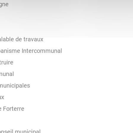
gne
alable de travaux
rbanisme Intercommunal
ruire
munal
municipales
ux
 Forterre
e
onseil municipal