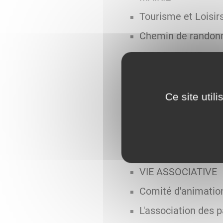
Tourisme et Loisir
Chemin de randon
VIE PRATIQUE
Salle des fêtes
Santé
Ce site util
Les assistantes ma
Déchets - Le servi
Tri sélectif et or
VIE ASSOCIATIVE
Comité d'animatio
L'association des