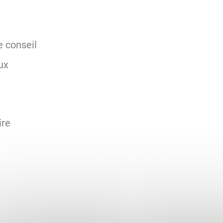
 conseil
ux
ire