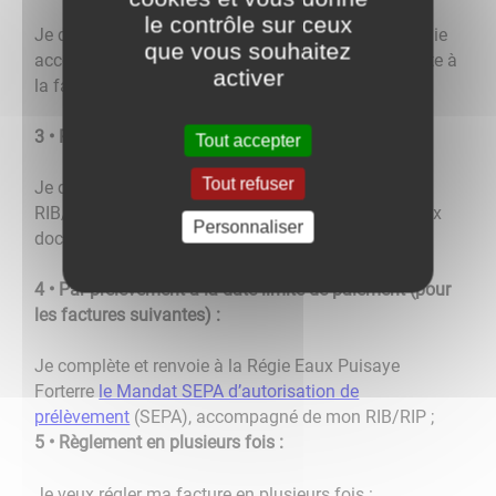
le contrôle sur ceux
Je découpe le talon au bas de ma facture et l’expédie
que vous souhaitez
accompagné de mon chèque dans l’enveloppe jointe à
activer
la facture ;
3 • Par TIP :
Tout accepter
Tout refuser
Je découpe le TIP au bas de ma facture, je joins un
RIB/RIP (si c’est la première fois) et expédie les deux
Personnaliser
documents à l’aide de l’enveloppe TIP jointe ;
4 • Par prélèvement à la date limite de paiement (pour
les factures suivantes) :
Je complète et renvoie à la Régie Eaux Puisaye
Forterre
le Mandat SEPA d’autorisation de
prélèvement
(SEPA), accompagné de mon RIB/RIP ;
5 • Règlement en plusieurs fois :
Je veux régler ma facture en plusieurs fois :