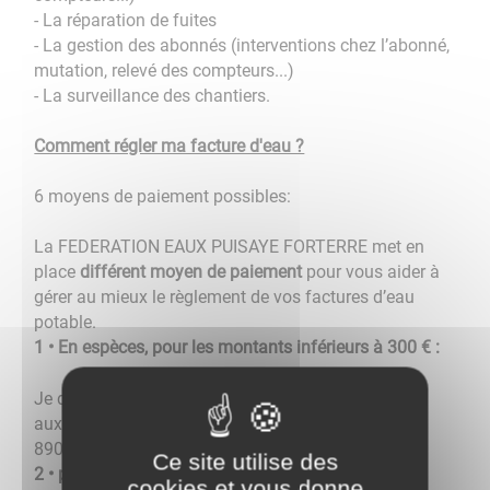
- La réparation de fuites
- La gestion des abonnés (interventions chez l’abonné,
mutation, relevé des compteurs...)
- La surveillance des chantiers.
Comment régler ma facture d'eau ?
6 moyens de paiement possibles:
La FEDERATION EAUX PUISAYE FORTERRE met en
place
différent moyen de paiement
pour vous aider à
gérer au mieux le règlement de vos factures d’eau
potable.
1 • En espèces, pour les montants inférieurs à 300 € :
Je dépose la somme en espèces,
au SGC d’Auxerre
,
aux heures d’ouverture, à l’adresse : 68 rue du Pont
89000 Auxerre ;
Ce site utilise des
2 • par chèque :
cookies et vous donne