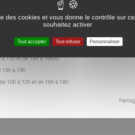
ise des cookies et vous donne le contrôle sur 
souhaitez activer
pos de mes voisins en limitant les bruits de tonte, travau
Tout accepter
Tout refuser
Personnaliser
sés sont :
 à 12h et de 14h à 19h30
e 15h à 19h
 de 10h à 12h et de 16h à 18h
Partag