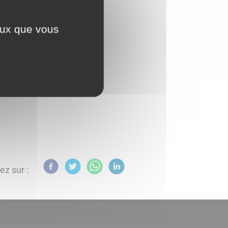
ceux que vous
x avec machine, etc...
ez sur :